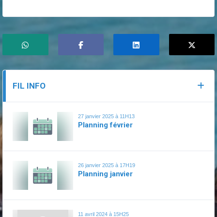
FIL INFO
27 janvier 2025 à 11H13
Planning février
26 janvier 2025 à 17H19
Planning janvier
11 avril 2024 à 15H25